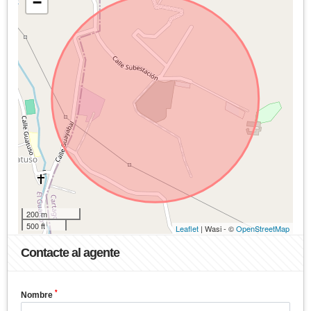
−
200 m
500 ft
Leaflet
| Wasi - ©
OpenStreetMap
Contacte al agente
*
Nombre