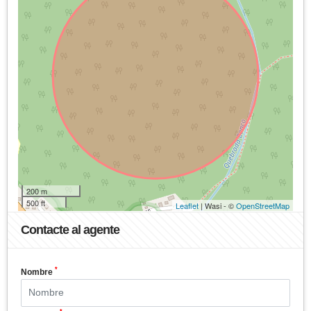
200 m
500 ft
Leaflet
| Wasi - ©
OpenStreetMap
Contacte al agente
*
Nombre