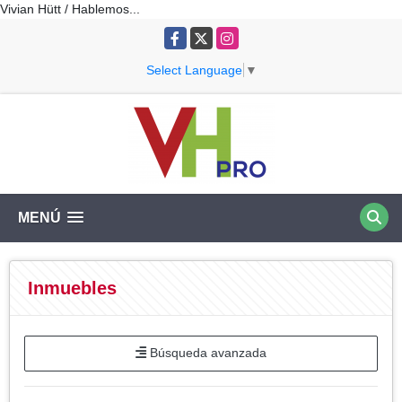
Vivian Hütt / Hablemos...
Facebook
X
Instagram
Select Language
▼
MENÚ
Inmuebles
Búsqueda avanzada