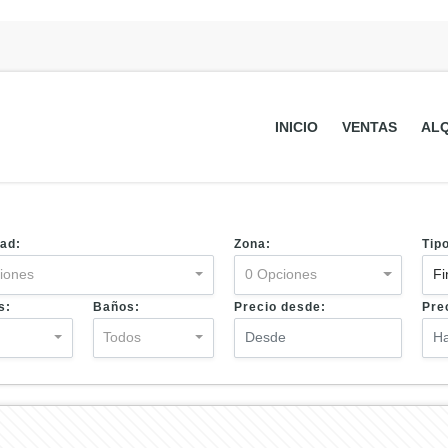
INICIO
VENTAS
ALQ
ad:
Zona:
Tip
iones
0 Opciones
Fi
s:
Baños:
Precio desde:
Pre
s
Todos