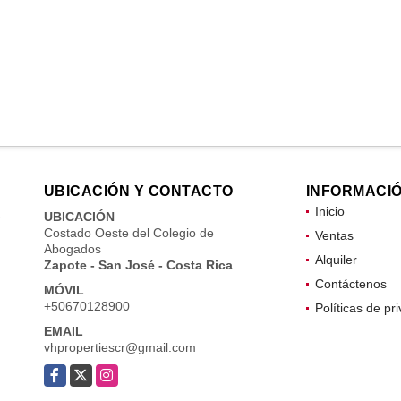
UBICACIÓN Y CONTACTO
INFORMACI
Inicio
e
UBICACIÓN
Costado Oeste del Colegio de
Ventas
Abogados
Alquiler
Zapote - San José - Costa Rica
Contáctenos
MÓVIL
+50670128900
Políticas de pr
EMAIL
vhpropertiescr@gmail.com
Facebook
X
Instagram