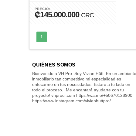
PRECIO:
₡145.000.000
CRC
1
QUIÉNES SOMOS
Bienvenido a VH Pro. Soy Vivian Hütt. En un ambient
inmobiliario tan competitivo mi especialidad es
enfocarme en tus necesidades. Estaré a tu lado en
todo el proceso. ¡Me encantará ayudarte con tu
proyecto! vhprocr.com https://wa.me/+50670128900
https://www.instagram.com/vivianhuttpro/