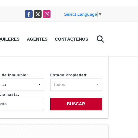
Facebook
X
Instagram
Select Language
▼
UILERES
AGENTES
CONTÁCTENOS
o de inmueble:
Estado Propiedad:
nca
Todos
cio hasta:
BUSCAR