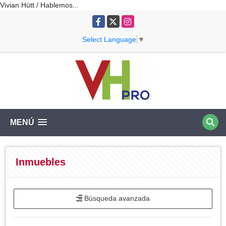
Vivian Hütt / Hablemos...
Facebook
X
Instagram
Select Language
▼
MENÚ
Inmuebles
Búsqueda avanzada