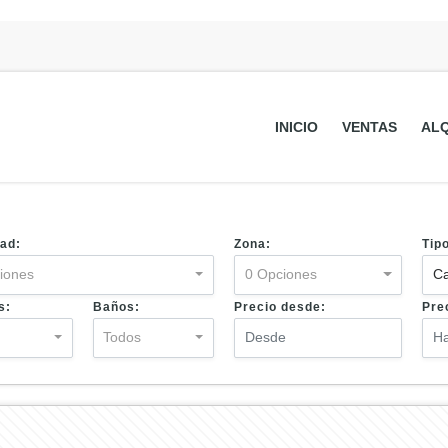
INICIO
VENTAS
ALQ
ad:
Zona:
Tip
iones
0 Opciones
Ca
s:
Baños:
Precio desde:
Pre
s
Todos