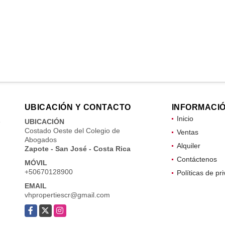
UBICACIÓN Y CONTACTO
INFORMACI
Inicio
e
UBICACIÓN
Costado Oeste del Colegio de
Ventas
Abogados
Alquiler
Zapote - San José - Costa Rica
Contáctenos
MÓVIL
+50670128900
Políticas de pr
EMAIL
vhpropertiescr@gmail.com
Facebook
X
Instagram