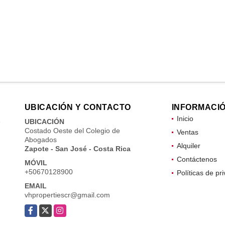
UBICACIÓN Y CONTACTO
INFORMACI
Inicio
e
UBICACIÓN
Costado Oeste del Colegio de
Ventas
Abogados
Alquiler
Zapote - San José - Costa Rica
Contáctenos
MÓVIL
+50670128900
Políticas de pr
EMAIL
vhpropertiescr@gmail.com
Facebook
X
Instagram