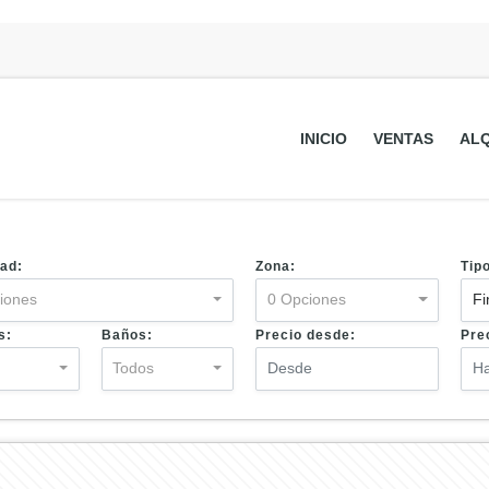
INICIO
VENTAS
ALQ
ad:
Zona:
Tip
iones
0 Opciones
Fi
s:
Baños:
Precio desde:
Pre
s
Todos