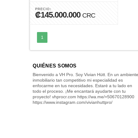
PRECIO:
₡145.000.000
CRC
1
QUIÉNES SOMOS
Bienvenido a VH Pro. Soy Vivian Hütt. En un ambient
inmobiliario tan competitivo mi especialidad es
enfocarme en tus necesidades. Estaré a tu lado en
todo el proceso. ¡Me encantará ayudarte con tu
proyecto! vhprocr.com https://wa.me/+50670128900
https://www.instagram.com/vivianhuttpro/