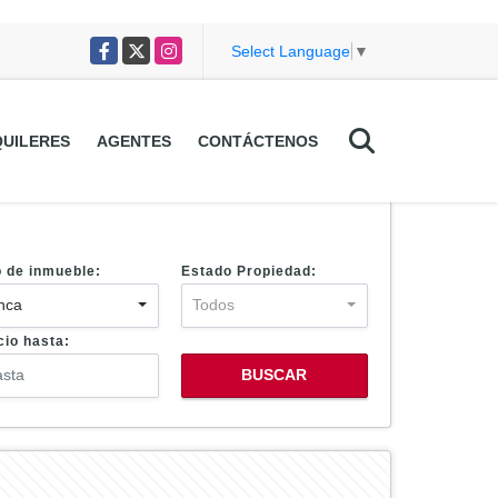
Facebook
X
Instagram
Select Language
▼
UILERES
AGENTES
CONTÁCTENOS
o de inmueble:
Estado Propiedad:
nca
Todos
cio hasta:
BUSCAR