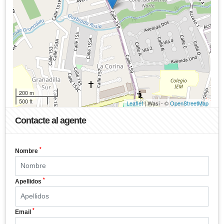
200 m
500 ft
Leaflet
| Wasi - ©
OpenStreetMap
Contacte al agente
*
Nombre
*
Apellidos
*
Email