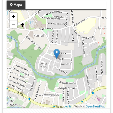
Mapa
+
−
200 m
500 ft
Leaflet
| Wasi - ©
OpenStreetMap