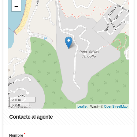
−
200 m
500 ft
Leaflet
| Wasi - ©
OpenStreetMap
Contacte al agente
*
Nombre