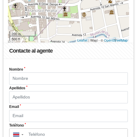
200 m
500 ft
Leaflet
| Wasi - ©
OpenStreetMap
Contacte al agente
*
Nombre
*
Apellidos
*
Email
*
Teléfono
▼