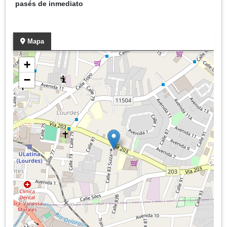
pasés de inmediato
Mapa
+
−