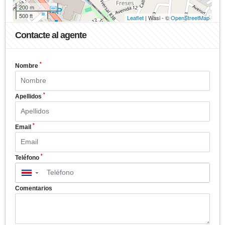
200 m
500 ft
Leaflet
| Wasi - ©
OpenStreetMap
Contacte al agente
*
Nombre
*
Apellidos
*
Email
*
Teléfono
▼
Comentarios